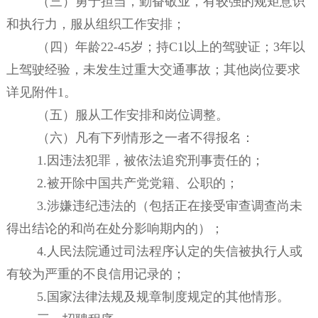
（三）勇于担当，勤奋敬业，有较强的规矩意识
和执行力，服从组织工作安排；
（四）
年龄
22-45
岁；持
C1
以上的驾驶证；
3
年以
上驾驶经验，未发生过重大交通事故；其他岗位要求
详见附件
1
。
（五）服从工作安排和岗位调整。
（六）凡有下列情形之一者不得报名：
1.
因违法犯罪，被依法追究刑事责任的；
2.
被开除中国共产党党籍、公职的；
3.
涉嫌违纪违法的（包括正在接受审查调查尚未
得出结论的和尚在处分影响期内的）；
4.
人民法院通过司法程序认定的失信被执行人或
有较为严重的不良信用记录的；
5.
国家法律法规及规章制度规定的其他情形。