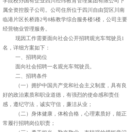
学院校办国有企业四川经纬教育管理集团有限公司下
属全资控股子公司
。公司住所位于四川自由贸区川南
临港片区
长桥
路
2
号
8
栋教学综合服务楼
5
楼
，公司主要
经营
物业管理服务。
现因工作需要
面向社会公开招聘
观光车驾驶员
1
名
，详细方案如下
：
一、招聘岗位
面向社会
招聘一名观光车驾驶员
。
二、招聘条件
（一）拥护中国共产党和社会主义制度，具有良
好的政治素质和职业道德，有强烈的使命感和责任
感，遵纪守法，诚实守信，廉洁从业；
（二）身体健康，体检合格，心理素质好，能正
常履行招聘岗位职责；