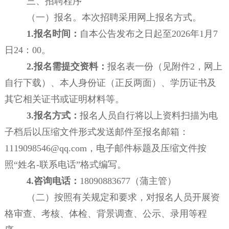
三、招聘程序
（一）报名。
本次招聘采用网上报名方式。
1.
报名时间：
自本公告
发布
之日起至
2026
年
1
月
7
日
24
：
00
。
2.
报名需提交资料：
报名表一份（见附件
2
，网上
自行下载）、本人身份证（正反两面）、学历证书及
其它相关证书或证明材料等。
3.
报名方式：
报名人员自行将以上资料扫描为电
子档后以压缩文件形式发送邮件至报名邮箱：
1119098546
@qq.com
，电子邮件标题及压缩文件按
照
“
姓名
-
联系电话
”
格式编写。
4.
咨询电话：
18090883677
（
蒲主管
）
（二）
按照有关规定和要求，对报名人员开展资
格审查、考核、体检、背景调查、公示、录用等程