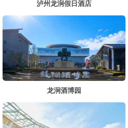
泸州龙涧假日酒店
龙涧酒博园