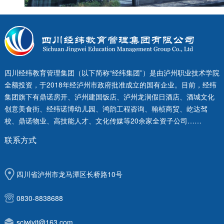
四川经纬教育管理集团（以下简称“经纬集团”）是由泸州职业技术学院
全额投资，于2018年经泸州市政府批准成立的国有企业。目前，经纬
集团旗下有鼎诺房开、泸州建国饭店、泸州龙涧假日酒店、酒城文化
创意美食街、经纬诺博幼儿园、鸿韵工程咨询、翰桢商贸、屹达驾
校、鼎诺物业、高技能人才、文化传媒等20余家全资子公司……
联系方式
四川省泸州市龙马潭区长桥路10号
0830-8838688
scjwjyjt@163.com