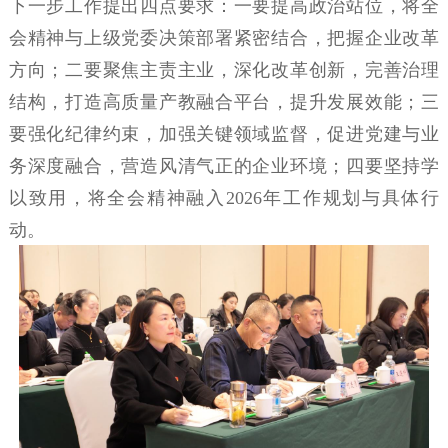
下一步工作提出四点要求：一要提高政治站位，将全
会精神与上级党委决策部署紧密结合，把握企业改革
方向；二要聚焦主责主业，深化改革创新，完善治理
结构，打造高质量产教融合平台，提升发展效能；三
要强化纪律约束，加强关键领域监督，促进党建与业
务深度融合，营造风清气正的企业环境；四要坚持学
以致用，将全会精神融入2026年工作规划与具体行
动。