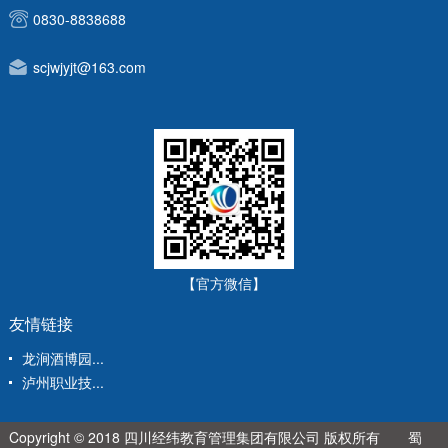
0830-8838688
scjwjyjt@163.com
【官方微信】
友情链接
龙涧酒博园...
泸州职业技...
Copyright © 2018 四川经纬教育管理集团有限公司 版权所有
蜀