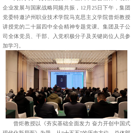
企业发展与国家战略同频共振
，
12
月
25
日下午，集团
党委特邀泸州职业技术学院马克思主义学院曾炬教授
讲授
党的
二十届四中全会精神专题党课。集团及子公
司全体党员、
干部、
入党积极分子及关键岗位人员参
加学习。
曾炬教授以《夯实基础全面发力 奋力开创中国式