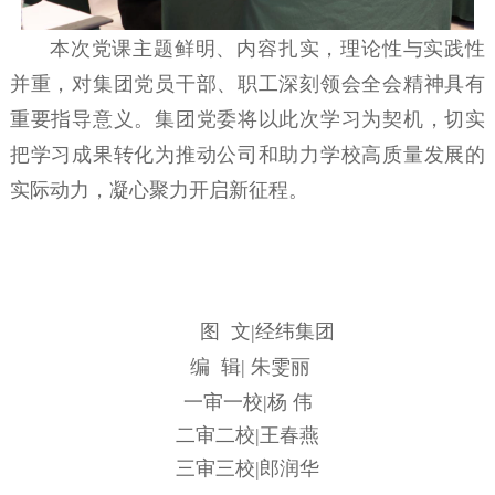
本次党课主题鲜明、内容扎实，理论性与实践性
并重，对集团党员干部、职工深刻领会全会精神具有
重要指导意义。集团党委将以此次学习为契机，切实
把学习成果转化为推动公司和助力学校高质量发展的
实际动力，凝心聚力开启新征程。
图 文
|经纬集团
编 辑| 朱雯丽
一审一校|杨 伟
二审二校|王春燕
三审三校|郎润华