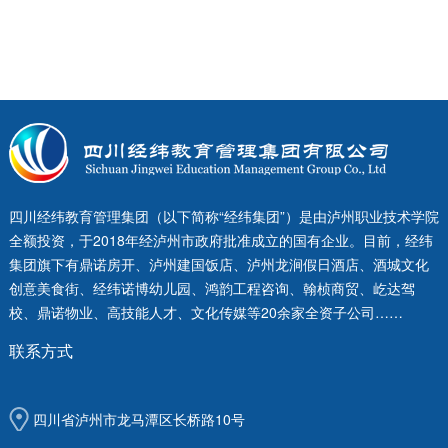
四川经纬教育管理集团（以下简称“经纬集团”）是由泸州职业技术学院
全额投资，于2018年经泸州市政府批准成立的国有企业。目前，经纬
集团旗下有鼎诺房开、泸州建国饭店、泸州龙涧假日酒店、酒城文化
创意美食街、经纬诺博幼儿园、鸿韵工程咨询、翰桢商贸、屹达驾
校、鼎诺物业、高技能人才、文化传媒等20余家全资子公司……
联系方式
四川省泸州市龙马潭区长桥路10号