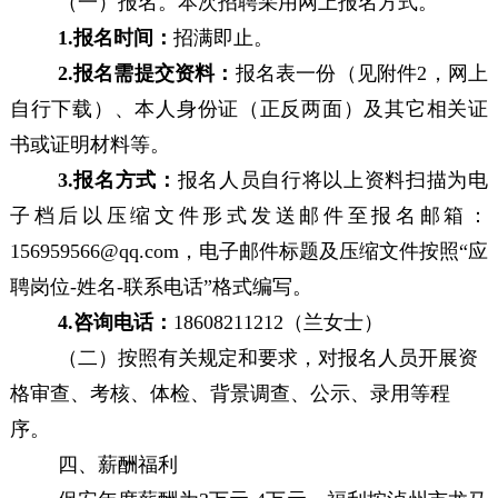
（一）报
名
。
本次
招
聘采用网上报名方式。
1.
报名时间
：
招满即止
。
2.
报名需提交资料：
报名表一份（见附件
2
，网上
自行下载）、本人身份证（正反两面）
及其它相关
证
书
或证明材料
等
。
3.
报名方式：
报名人员自行将以上资料扫描为电
子档后以压缩文件形式发送邮件至报名邮箱：
156959566
@qq.com
，电子邮件标题及压缩文件按照
“
应
聘岗位
-
姓名
-
联系电话
”
格式编写。
4.
咨询电话：
18608211212
（
兰
女士）
（二）
按照有关规定和要求，
对报名人员
开展
资
格审查、
考核
、
体检、背景调查、
公示、录用等程
序。
四、薪酬福利