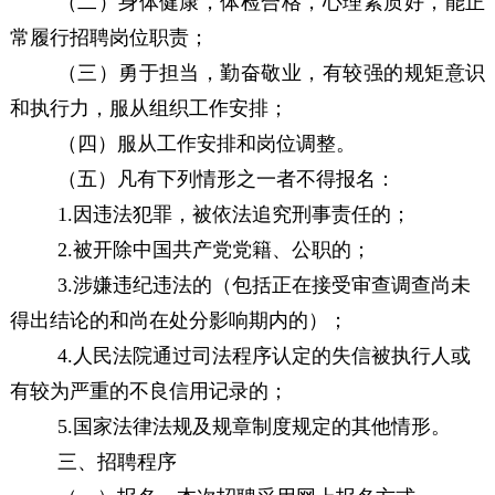
（二）
身体健康，体检合格，心理素质
好，
能正
常履行招聘岗位职责；
（三）
勇于担当，勤奋敬业，有较强的规矩意识
和执行力，服从组织工作安排；
（四）
服从
工作安排和岗位调整
。
（五）
凡有下列情形之一者不得报名：
1.
因违法犯罪，被依法追究刑事责任的；
2.
被开除中国共产党党籍、公职的；
3.
涉嫌违纪违法的（包括正在接受审查
调查
尚未
得出结论的和尚在处分影响期内的）；
4.
人民法院通过司法程序认定的失信被执行人或
有较为严重的不良信用记录的；
5
.
国家法律法规及规章制度规定的其他情形。
三
、
招聘程序