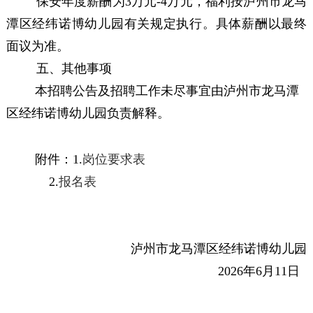
保安年度薪酬为
3
万元
-
4
万元，福利按
泸州市龙马
潭区经纬诺博幼儿园
有关规定执行。具体薪酬以最终
面议为准。
五、
其他事项
本招聘公告及招聘工作未尽事宜由
泸
州市龙马潭
区经纬诺博幼儿园
负责解释。
附件：
1.
岗位要求表
2.
报名表
泸
州市龙马潭区经纬诺博幼儿园
202
6
年
6
月
11
日